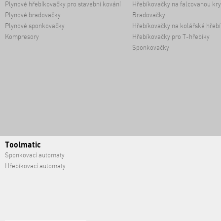
Plynové hřebíkovačky pro stavební kování
Hřebíkovačky na falcovanou kry
Plynové bradovačky
Bradovačky
Plynové sponkovačky
Hřebíkovačky na kolářské hřebí
Kompresory
Hřebíkovačky pro T-hřebíky
Sponkovačky
Toolmatic
Sponkovací automaty
Hřebíkovací automaty