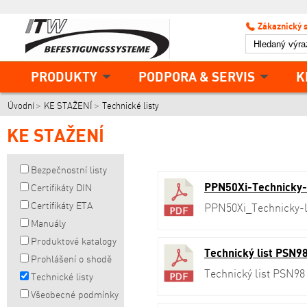
Zákaznický 
PRODUKTY
PODPORA & SERVIS
K
Úvodní
KE STAŽENÍ
Technické listy
KE STAŽENÍ
Bezpečnostní listy
PPN50Xi-Technicky-
Certifikáty DIN
Certifikáty ETA
PPN50Xi_Technicky
Manuály
Produktové katalogy
Technický list PSN98
Prohlášení o shodě
Technický list PSN98
Technické listy
Všeobecné podmínky