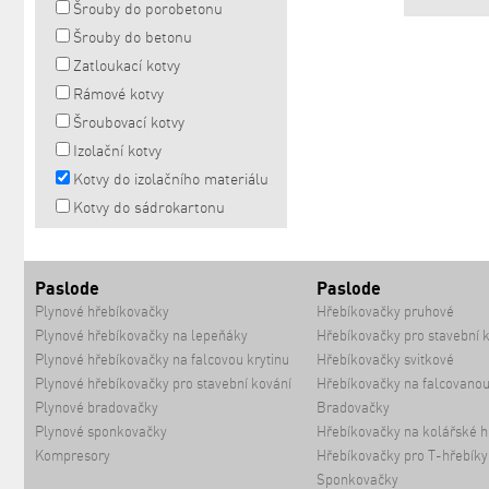
Šrouby do porobetonu
Šrouby do betonu
Zatloukací kotvy
Rámové kotvy
Šroubovací kotvy
Izolační kotvy
Kotvy do izolačního materiálu
Kotvy do sádrokartonu
Paslode
Paslode
Plynové hřebíkovačky
Hřebíkovačky pruhové
Plynové hřebíkovačky na lepeňáky
Hřebíkovačky pro stavební 
Plynové hřebíkovačky na falcovou krytinu
Hřebíkovačky svitkové
Plynové hřebíkovačky pro stavební kování
Hřebíkovačky na falcovanou
Plynové bradovačky
Bradovačky
Plynové sponkovačky
Hřebíkovačky na kolářské h
Kompresory
Hřebíkovačky pro T-hřebíky
Sponkovačky