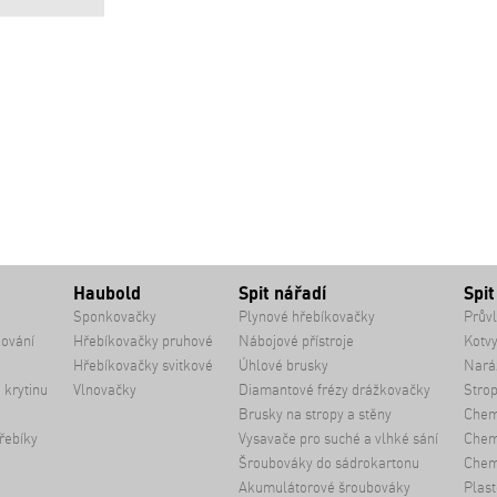
Haubold
Spit nářadí
Spit
Sponkovačky
Plynové hřebíkovačky
Průvl
kování
Hřebíkovačky pruhové
Nábojové přístroje
Kotvy
Hřebíkovačky svitkové
Úhlové brusky
Naráž
 krytinu
Vlnovačky
Diamantové frézy drážkovačky
Strop
Brusky na stropy a stěny
Chem
řebíky
Vysavače pro suché a vlhké sání
Chemi
Šroubováky do sádrokartonu
Chem
Akumulátorové šroubováky
Plast