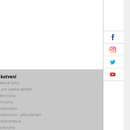
 kotvení
akové kotvy
 pro vysoké zatížení
ecí kotvy
ní kotvy
ické kotvy
cké kotvy - příslušenství
ické ampule
ové kotvy