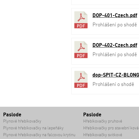
DOP-401-Czech.pdf
Prohlášení po shodě
DOP-402-Czech.pdf
Prohlášení po shodě
dop-SPIT-CZ-BLONG
Prohlášení o shodě
Paslode
Paslode
Plynové hřebíkovačky
Hřebíkovačky pruhové
Plynové hřebíkovačky na lepeňáky
Hřebíkovačky pro stavební ková
Plynové hřebíkovačky na falcovou krytinu
Hřebíkovačky svitkové