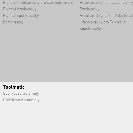
Plynové hřebíkovačky pro stavební kování
Hřebíkovačky na falcovanou kry
Plynové bradovačky
Bradovačky
Plynové sponkovačky
Hřebíkovačky na kolářské hřebí
Kompresory
Hřebíkovačky pro T-hřebíky
Sponkovačky
Toolmatic
Sponkovací automaty
Hřebíkovací automaty