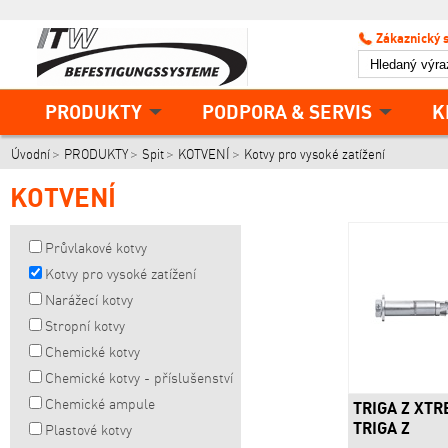
Zákaznický 
PRODUKTY
PODPORA & SERVIS
K
Úvodní
PRODUKTY
Spit
KOTVENÍ
Kotvy pro vysoké zatížení
KOTVENÍ
Průvlakové kotvy
Kotvy pro vysoké zatížení
Narážecí kotvy
Stropní kotvy
Chemické kotvy
Chemické kotvy - příslušenství
Chemické ampule
TRIGA Z XTR
TRIGA Z
Plastové kotvy