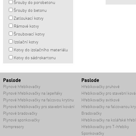
Šrouby do porobetonu
Šrouby do betonu
Zatloukací kotvy
Rámové kotvy
Šroubovací kotvy
Izolační kotvy
Kotvy do izolačního materiálu
Kotvy do sádrokartonu
Paslode
Paslode
Plynové hřebíkovačky
Hřebíkovačky pruhové
Plynové hřebíkovačky na lepeňáky
Hřebíkovačky pro stavební ková
Plynové hřebíkovačky na falcovou krytinu
Hřebíkovačky svitkové
Plynové hřebíkovačky pro stavební kování
Hřebíkovačky na falcovanou kry
Plynové bradovačky
Bradovačky
Plynové sponkovačky
Hřebíkovačky na kolářské hřebí
Kompresory
Hřebíkovačky pro T-hřebíky
Sponkovačky