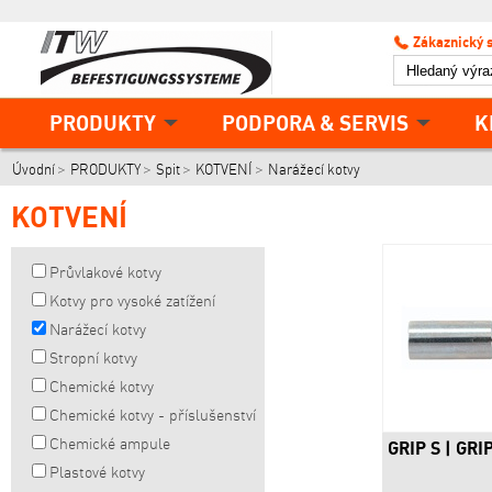
Zákaznický 
PRODUKTY
PODPORA & SERVIS
K
Úvodní
PRODUKTY
Spit
KOTVENÍ
Narážecí kotvy
KOTVENÍ
Průvlakové kotvy
Kotvy pro vysoké zatížení
Narážecí kotvy
Stropní kotvy
Chemické kotvy
Chemické kotvy - příslušenství
Chemické ampule
GRIP S | GRI
Plastové kotvy