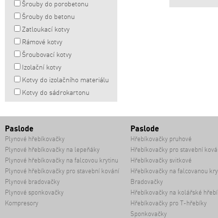
Šrouby do porobetonu
Šrouby do betonu
Zatloukací kotvy
Rámové kotvy
Šroubovací kotvy
Izolační kotvy
Kotvy do izolačního materiálu
Kotvy do sádrokartonu
Paslode
Paslode
Plynové hřebíkovačky
Hřebíkovačky pruhové
Plynové hřebíkovačky na lepeňáky
Hřebíkovačky pro stavební ková
Plynové hřebíkovačky na falcovou krytinu
Hřebíkovačky svitkové
Plynové hřebíkovačky pro stavební kování
Hřebíkovačky na falcovanou kry
Plynové bradovačky
Bradovačky
Plynové sponkovačky
Hřebíkovačky na kolářské hřebí
Kompresory
Hřebíkovačky pro T-hřebíky
Sponkovačky