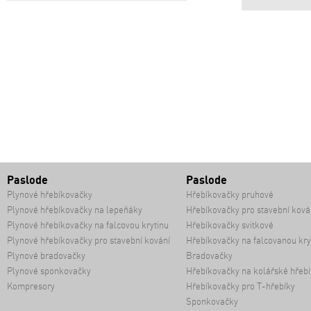
Paslode
Paslode
Plynové hřebíkovačky
Hřebíkovačky pruhové
Plynové hřebíkovačky na lepeňáky
Hřebíkovačky pro stavební ková
Plynové hřebíkovačky na falcovou krytinu
Hřebíkovačky svitkové
Plynové hřebíkovačky pro stavební kování
Hřebíkovačky na falcovanou kry
Plynové bradovačky
Bradovačky
Plynové sponkovačky
Hřebíkovačky na kolářské hřebí
Kompresory
Hřebíkovačky pro T-hřebíky
Sponkovačky