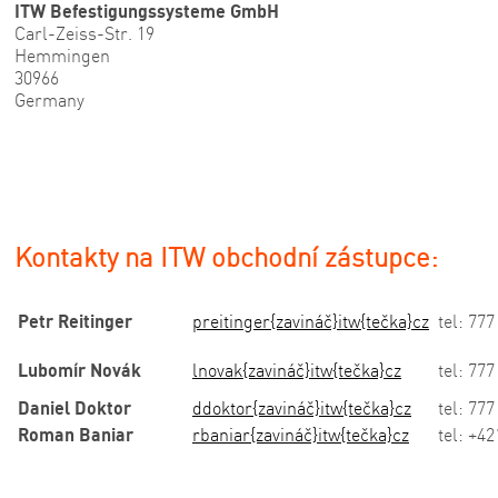
ITW Befestigungssysteme GmbH
Carl-Zeiss-Str. 19
Hemmingen
30966
Germany
Kontakty na ITW obchodní zástupce:
Petr Reitinger
preitinger{zavináč}itw{tečka}cz
tel: 777
Lubomír Novák
lnovak{zavináč}itw{tečka}cz
tel: 777
Daniel Doktor
ddoktor{zavináč}itw{tečka}cz
tel: 777
Roman Baniar
rbaniar{zavináč}itw{tečka}cz
tel: +4