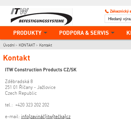
Zákaznický 
PRODUKTY
PODPORA & SERVIS
K
Úvodní
KONTAKT
Kontakt
Kontakt
ITW Construction Products CZ/SK
Zděbradská 8
251 01 Říčany - Jažlovice
Czech Republic
tel.: +420 323 202 202
e-mail:
info{zavináč}itw{tečka}cz