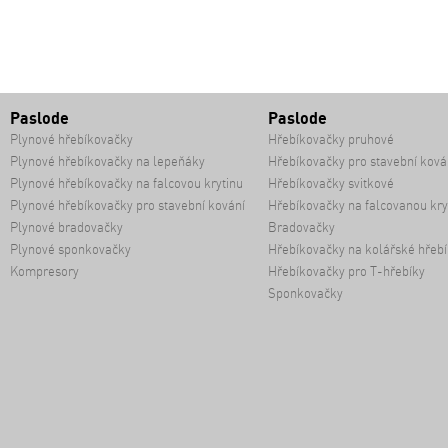
Paslode
Paslode
Plynové hřebíkovačky
Hřebíkovačky pruhové
Plynové hřebíkovačky na lepeňáky
Hřebíkovačky pro stavební ková
Plynové hřebíkovačky na falcovou krytinu
Hřebíkovačky svitkové
Plynové hřebíkovačky pro stavební kování
Hřebíkovačky na falcovanou kry
Plynové bradovačky
Bradovačky
Plynové sponkovačky
Hřebíkovačky na kolářské hřebí
Kompresory
Hřebíkovačky pro T-hřebíky
Sponkovačky