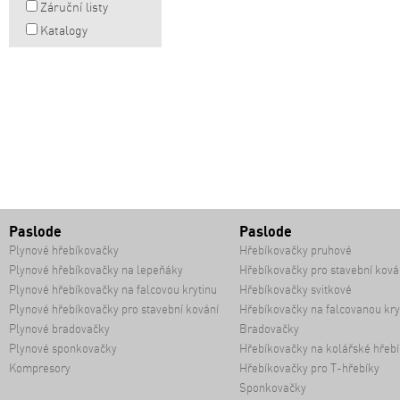
Záruční listy
Katalogy
Paslode
Paslode
Plynové hřebíkovačky
Hřebíkovačky pruhové
Plynové hřebíkovačky na lepeňáky
Hřebíkovačky pro stavební ková
Plynové hřebíkovačky na falcovou krytinu
Hřebíkovačky svitkové
Plynové hřebíkovačky pro stavební kování
Hřebíkovačky na falcovanou kry
Plynové bradovačky
Bradovačky
Plynové sponkovačky
Hřebíkovačky na kolářské hřebí
Kompresory
Hřebíkovačky pro T-hřebíky
Sponkovačky