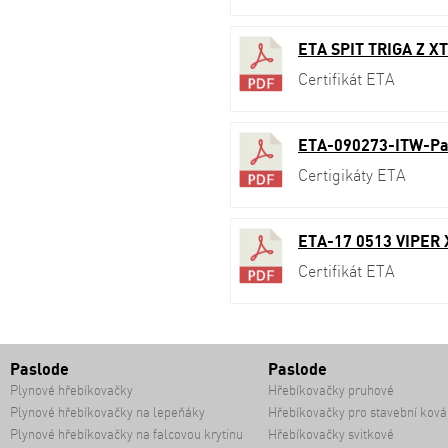
ETA SPIT TRIGA Z X
Certifikát ETA
ETA-090273-ITW-Pas
Certigikáty ETA
ETA-17 0513 VIPER
Certifikát ETA
Paslode
Paslode
Plynové hřebíkovačky
Hřebíkovačky pruhové
Plynové hřebíkovačky na lepeňáky
Hřebíkovačky pro stavební ková
Plynové hřebíkovačky na falcovou krytinu
Hřebíkovačky svitkové