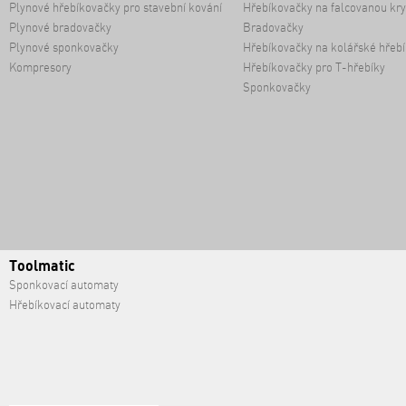
Plynové hřebíkovačky pro stavební kování
Hřebíkovačky na falcovanou kry
Plynové bradovačky
Bradovačky
Plynové sponkovačky
Hřebíkovačky na kolářské hřebí
Kompresory
Hřebíkovačky pro T-hřebíky
Sponkovačky
Toolmatic
Sponkovací automaty
Hřebíkovací automaty