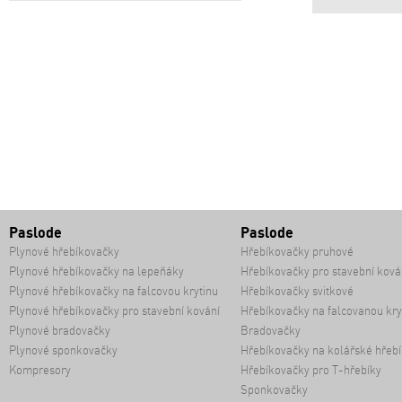
Paslode
Paslode
Plynové hřebíkovačky
Hřebíkovačky pruhové
Plynové hřebíkovačky na lepeňáky
Hřebíkovačky pro stavební ková
Plynové hřebíkovačky na falcovou krytinu
Hřebíkovačky svitkové
Plynové hřebíkovačky pro stavební kování
Hřebíkovačky na falcovanou kry
Plynové bradovačky
Bradovačky
Plynové sponkovačky
Hřebíkovačky na kolářské hřebí
Kompresory
Hřebíkovačky pro T-hřebíky
Sponkovačky