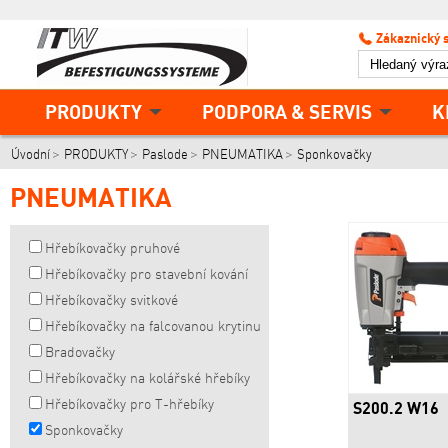
Zákaznický 
PRODUKTY
PODPORA & SERVIS
K
Úvodní
PRODUKTY
Paslode
PNEUMATIKA
Sponkovačky
PNEUMATIKA
Hřebíkovačky pruhové
Hřebíkovačky pro stavební kování
Hřebíkovačky svitkové
Hřebíkovačky na falcovanou krytinu
Bradovačky
Hřebíkovačky na kolářské hřebíky
Hřebíkovačky pro T-hřebíky
S200.2 W16
Sponkovačky