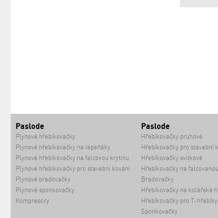
Paslode
Paslode
Plynové hřebíkovačky
Hřebíkovačky pruhové
Plynové hřebíkovačky na lepeňáky
Hřebíkovačky pro stavební 
Plynové hřebíkovačky na falcovou krytinu
Hřebíkovačky svitkové
Plynové hřebíkovačky pro stavební kování
Hřebíkovačky na falcovanou
Plynové bradovačky
Bradovačky
Plynové sponkovačky
Hřebíkovačky na kolářské h
Kompresory
Hřebíkovačky pro T-hřebíky
Sponkovačky