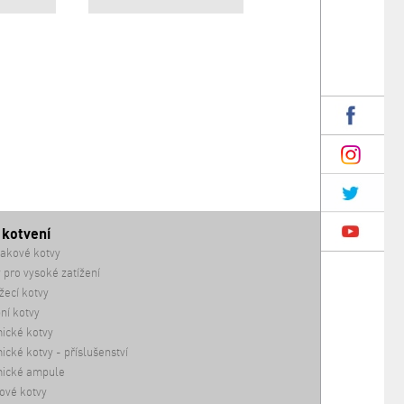
 kotvení
akové kotvy
 pro vysoké zatížení
ecí kotvy
ní kotvy
ické kotvy
cké kotvy - příslušenství
ické ampule
ové kotvy