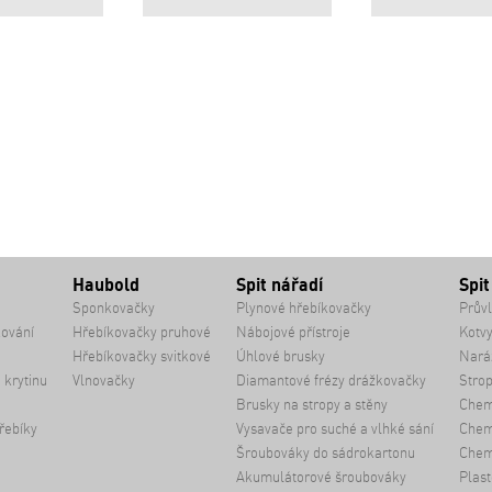
Haubold
Spit nářadí
Spit
Sponkovačky
Plynové hřebíkovačky
Průvl
kování
Hřebíkovačky pruhové
Nábojové přístroje
Kotvy
Hřebíkovačky svitkové
Úhlové brusky
Naráž
 krytinu
Vlnovačky
Diamantové frézy drážkovačky
Strop
Brusky na stropy a stěny
Chem
řebíky
Vysavače pro suché a vlhké sání
Chemi
Šroubováky do sádrokartonu
Chem
Akumulátorové šroubováky
Plast