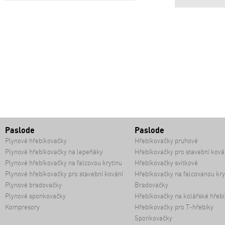
Paslode
Paslode
Plynové hřebíkovačky
Hřebíkovačky pruhové
Plynové hřebíkovačky na lepeňáky
Hřebíkovačky pro stavební ková
Plynové hřebíkovačky na falcovou krytinu
Hřebíkovačky svitkové
Plynové hřebíkovačky pro stavební kování
Hřebíkovačky na falcovanou kry
Plynové bradovačky
Bradovačky
Plynové sponkovačky
Hřebíkovačky na kolářské hřebí
Kompresory
Hřebíkovačky pro T-hřebíky
Sponkovačky