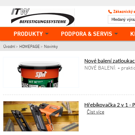
Zákaznický 
PRODUKTY
PODPORA & SERVIS
K
Úvodní
HOMEPAGE
Novinky
Nové balení zatloukac
NOVÉ BALENÍ: + praktic
Hřebíkovačka 2 v 1 - 
Číst více