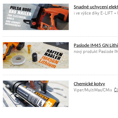
Snadné uchycení elek
i ve výšce díky E-LIFT 
Paslode IM45 GN Lith
nový produkt Paslode I
Chemické kotvy
Viper/MultiMax/CMix
Čí