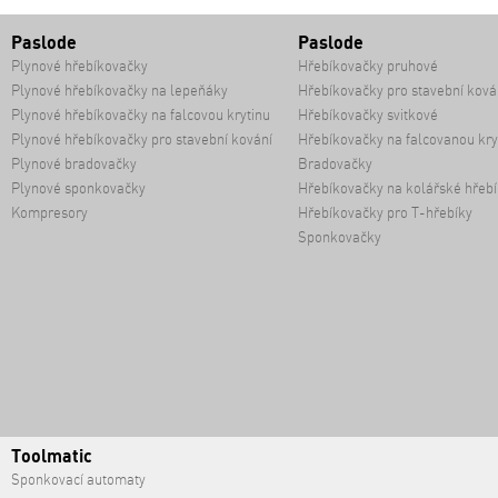
Paslode
Paslode
Plynové hřebíkovačky
Hřebíkovačky pruhové
Plynové hřebíkovačky na lepeňáky
Hřebíkovačky pro stavební ková
Plynové hřebíkovačky na falcovou krytinu
Hřebíkovačky svitkové
Plynové hřebíkovačky pro stavební kování
Hřebíkovačky na falcovanou kry
Plynové bradovačky
Bradovačky
Plynové sponkovačky
Hřebíkovačky na kolářské hřebí
Kompresory
Hřebíkovačky pro T-hřebíky
Sponkovačky
Toolmatic
Sponkovací automaty