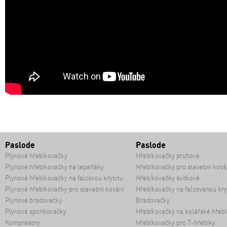
Paslode
Paslode
Plynové hřebíkovačky
Hřebíkovačky pruhové
Plynové hřebíkovačky na lepeňáky
Hřebíkovačky pro stavební ková
Plynové hřebíkovačky na falcovou krytinu
Hřebíkovačky svitkové
Plynové hřebíkovačky pro stavební kování
Hřebíkovačky na falcovanou kry
Plynové bradovačky
Bradovačky
Plynové sponkovačky
Hřebíkovačky na kolářské hřebí
Kompresory
Hřebíkovačky pro T-hřebíky