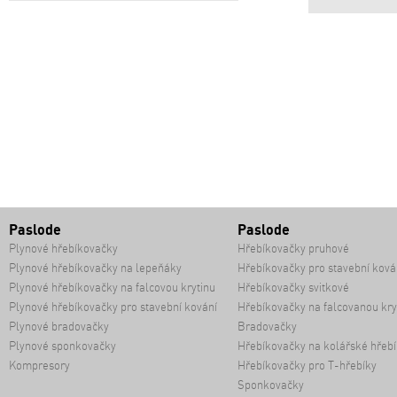
Paslode
Paslode
Plynové hřebíkovačky
Hřebíkovačky pruhové
Plynové hřebíkovačky na lepeňáky
Hřebíkovačky pro stavební ková
Plynové hřebíkovačky na falcovou krytinu
Hřebíkovačky svitkové
Plynové hřebíkovačky pro stavební kování
Hřebíkovačky na falcovanou kry
Plynové bradovačky
Bradovačky
Plynové sponkovačky
Hřebíkovačky na kolářské hřebí
Kompresory
Hřebíkovačky pro T-hřebíky
Sponkovačky