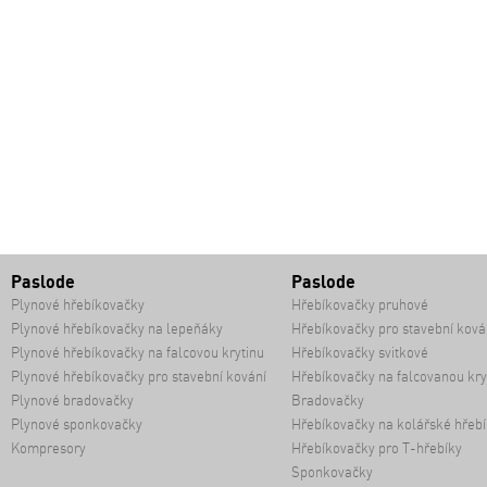
Paslode
Paslode
Plynové hřebíkovačky
Hřebíkovačky pruhové
Plynové hřebíkovačky na lepeňáky
Hřebíkovačky pro stavební ková
Plynové hřebíkovačky na falcovou krytinu
Hřebíkovačky svitkové
Plynové hřebíkovačky pro stavební kování
Hřebíkovačky na falcovanou kry
Plynové bradovačky
Bradovačky
Plynové sponkovačky
Hřebíkovačky na kolářské hřebí
Kompresory
Hřebíkovačky pro T-hřebíky
Sponkovačky