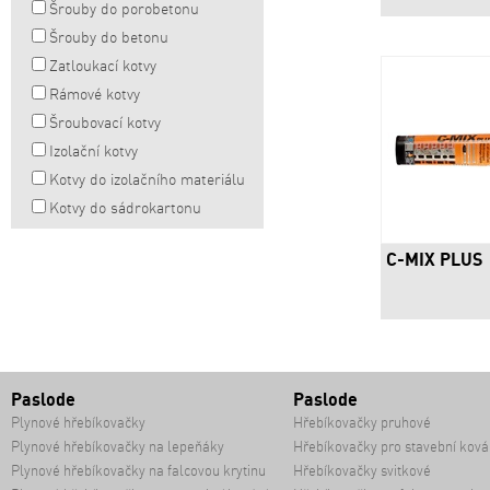
Šrouby do porobetonu
Šrouby do betonu
Zatloukací kotvy
Rámové kotvy
Šroubovací kotvy
Izolační kotvy
Kotvy do izolačního materiálu
Kotvy do sádrokartonu
C-MIX PLUS
Paslode
Paslode
Plynové hřebíkovačky
Hřebíkovačky pruhové
Plynové hřebíkovačky na lepeňáky
Hřebíkovačky pro stavební ková
Plynové hřebíkovačky na falcovou krytinu
Hřebíkovačky svitkové