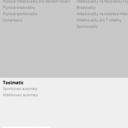
Plynové hřebíkovačky pro stavební kování
Hřebíkovačky na falcovanou kry
Plynové bradovačky
Bradovačky
Plynové sponkovačky
Hřebíkovačky na kolářské hřebí
Kompresory
Hřebíkovačky pro T-hřebíky
Sponkovačky
Toolmatic
Sponkovací automaty
Hřebíkovací automaty