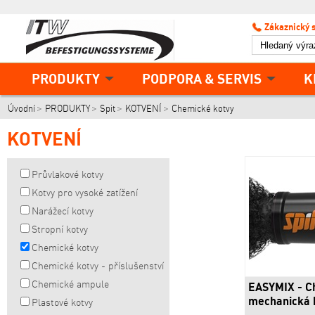
Zákaznický 
PRODUKTY
PODPORA & SERVIS
K
Úvodní
PRODUKTY
Spit
KOTVENÍ
Chemické kotvy
KOTVENÍ
Průvlakové kotvy
Kotvy pro vysoké zatížení
Narážecí kotvy
Stropní kotvy
Chemické kotvy
Chemické kotvy - příslušenství
Chemické ampule
EASYMIX - C
mechanická 
Plastové kotvy