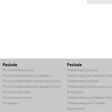
Paslode
Paslode
Plynové hřebíkovačky
Hřebíkovačky pruhové
Plynové hřebíkovačky na lepeňáky
Hřebíkovačky pro stavební ková
Plynové hřebíkovačky na falcovou krytinu
Hřebíkovačky svitkové
Plynové hřebíkovačky pro stavební kování
Hřebíkovačky na falcovanou kry
Plynové bradovačky
Bradovačky
Plynové sponkovačky
Hřebíkovačky na kolářské hřebí
Kompresory
Hřebíkovačky pro T-hřebíky
Sponkovačky