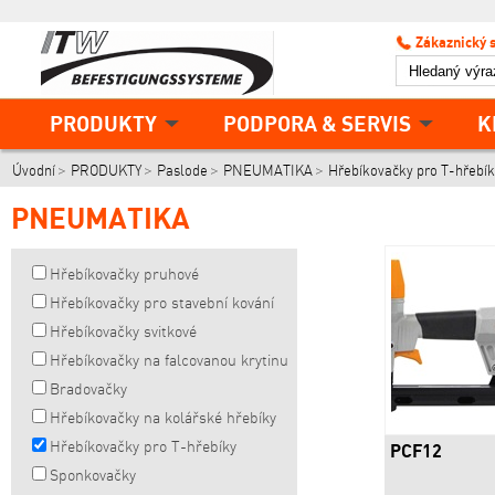
Zákaznický 
PRODUKTY
PODPORA & SERVIS
K
Úvodní
PRODUKTY
Paslode
PNEUMATIKA
Hřebíkovačky pro T-hřebík
PNEUMATIKA
Hřebíkovačky pruhové
Hřebíkovačky pro stavební kování
Hřebíkovačky svitkové
Hřebíkovačky na falcovanou krytinu
Bradovačky
Hřebíkovačky na kolářské hřebíky
Hřebíkovačky pro T-hřebíky
PCF12
Sponkovačky