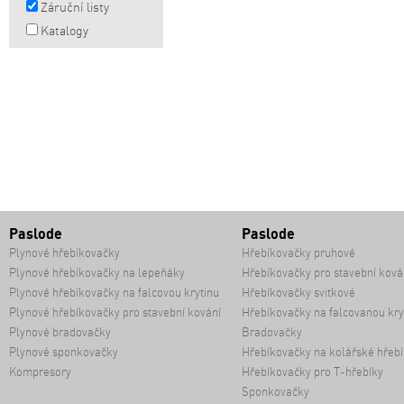
Záruční listy
Katalogy
Paslode
Paslode
Plynové hřebíkovačky
Hřebíkovačky pruhové
Plynové hřebíkovačky na lepeňáky
Hřebíkovačky pro stavební ková
Plynové hřebíkovačky na falcovou krytinu
Hřebíkovačky svitkové
Plynové hřebíkovačky pro stavební kování
Hřebíkovačky na falcovanou kry
Plynové bradovačky
Bradovačky
Plynové sponkovačky
Hřebíkovačky na kolářské hřebí
Kompresory
Hřebíkovačky pro T-hřebíky
Sponkovačky