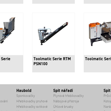
 Serie
Toolmatic Serie RTM
Toolmatic Ser
PSN100
Haubold
Spit nářadí
Spit
Sponkovačky
Plynové hřebíkovačky
Průvl
kování
Hřebíkovačky pruhové
Nábojové přístroje
Kotvy
Hřebíkovačky svitkové
Úhlové brusky
Naráž