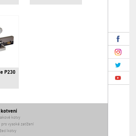
ie P230
 kotvení
akové kotvy
 pro vysoké zatížení
ecí kotvy