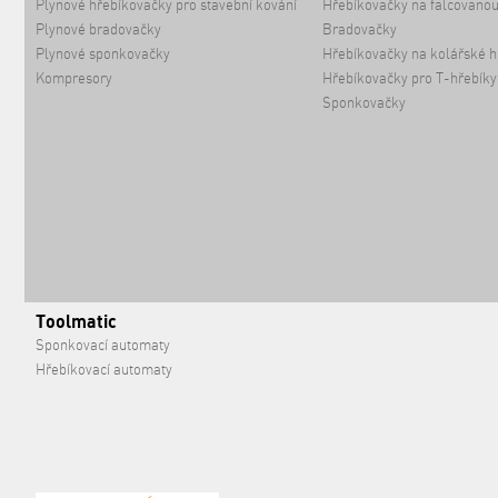
Plynové hřebíkovačky pro stavební kování
Hřebíkovačky na falcovanou
Plynové bradovačky
Bradovačky
Plynové sponkovačky
Hřebíkovačky na kolářské h
Kompresory
Hřebíkovačky pro T-hřebíky
Sponkovačky
Toolmatic
Sponkovací automaty
Hřebíkovací automaty