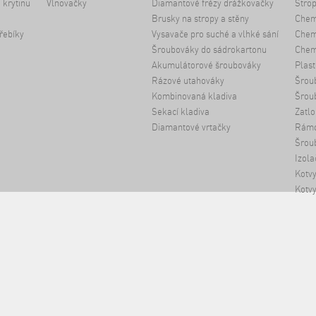
 krytinu
Vlnovačky
Diamantové frézy drážkovačky
Strop
Brusky na stropy a stěny
Chem
řebíky
Vysavače pro suché a vlhké sání
Chemi
Šroubováky do sádrokartonu
Chem
Akumulátorové šroubováky
Plast
Rázové utahováky
Šrou
Kombinovaná kladiva
Šrou
Sekací kladiva
Zatlo
Diamantové vrtačky
Rámo
Šroub
Izola
Kotvy
Kotvy