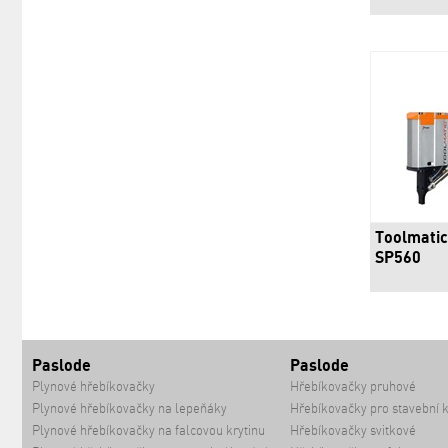
Toolmatic
SP560
Paslode
Paslode
Plynové hřebíkovačky
Hřebíkovačky pruhové
Plynové hřebíkovačky na lepeňáky
Hřebíkovačky pro stavební 
Plynové hřebíkovačky na falcovou krytinu
Hřebíkovačky svitkové