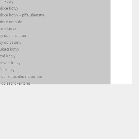
ní kotvy
ické kotvy
cké kotvy - příslušenství
ické ampule
ové kotvy
by do porobetonu
by do betonu
ukací kotvy
vé kotvy
ovací kotvy
ční kotvy
 do izolačního materiálu
 do sádrokartonu