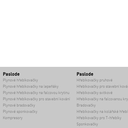
Paslode
Paslode
Plynové hřebíkovačky
Hřebíkovačky pruhové
Plynové hřebíkovačky na lepeňáky
Hřebíkovačky pro stavební ková
Plynové hřebíkovačky na falcovou krytinu
Hřebíkovačky svitkové
Plynové hřebíkovačky pro stavební kování
Hřebíkovačky na falcovanou kry
Plynové bradovačky
Bradovačky
Plynové sponkovačky
Hřebíkovačky na kolářské hřebí
Kompresory
Hřebíkovačky pro T-hřebíky
Sponkovačky