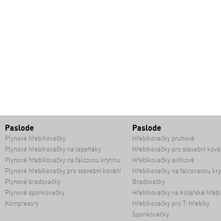
Paslode
Paslode
Plynové hřebíkovačky
Hřebíkovačky pruhové
Plynové hřebíkovačky na lepeňáky
Hřebíkovačky pro stavební ková
Plynové hřebíkovačky na falcovou krytinu
Hřebíkovačky svitkové
Plynové hřebíkovačky pro stavební kování
Hřebíkovačky na falcovanou kry
Plynové bradovačky
Bradovačky
Plynové sponkovačky
Hřebíkovačky na kolářské hřebí
Kompresory
Hřebíkovačky pro T-hřebíky
Sponkovačky