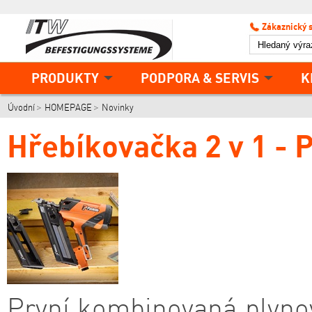
Zákaznický 
PRODUKTY
PODPORA & SERVIS
K
Úvodní
HOMEPAGE
Novinky
Hřebíkovačka 2 v 1 - 
První kombinovaná plyno