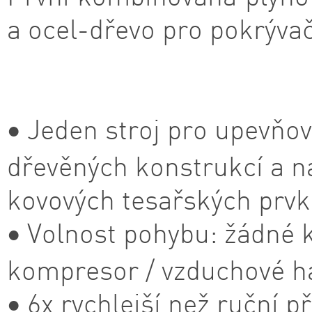
a ocel-dřevo pro pokrývač
• Jeden stroj pro upevňov
dřevěných konstrukcí a n
kovových tesařských prvk
• Volnost pohybu: žádné k
kompresor / vzduchové h
• 6x rychlejší než ruční při