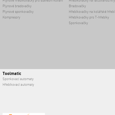
Plynové hřebíkovačky pro stavební kování
Hřebíkovačky na falcovanou kry
Plynové bradovačky
Bradovačky
Plynové sponkovačky
Hřebíkovačky na kolářské hřebí
Kompresory
Hřebíkovačky pro T-hřebíky
Sponkovačky
Toolmatic
Sponkovací automaty
Hřebíkovací automaty