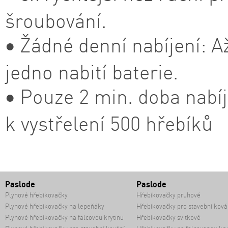
šroubování.
• Žádné denní nabíjení: A
jedno nabití baterie.
• Pouze 2 min. doba nabí
k vystřelení 500 hřebíků
Paslode
Paslode
Plynové hřebíkovačky
Hřebíkovačky pruhové
Plynové hřebíkovačky na lepeňáky
Hřebíkovačky pro stavební ková
Plynové hřebíkovačky na falcovou krytinu
Hřebíkovačky svitkové