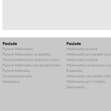
Paslode
Paslode
Plynové hřebíkovačky
Hřebíkovačky pruhové
Plynové hřebíkovačky na lepeňáky
Hřebíkovačky pro stavební ková
Plynové hřebíkovačky na falcovou krytinu
Hřebíkovačky svitkové
Plynové hřebíkovačky pro stavební kování
Hřebíkovačky na falcovanou kry
Plynové bradovačky
Bradovačky
Plynové sponkovačky
Hřebíkovačky na kolářské hřebí
Kompresory
Hřebíkovačky pro T-hřebíky
Sponkovačky