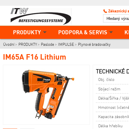
Zákaznický 
PRODUKTY
PODPORA & SERVIS
K
Úvodní
PRODUKTY
Paslode
IMPULSE
Plynové bradovačky
IM65A F16 Lithium
TECHNICKÉ D
Obj. číslo
Sbíjecí režim
Délka/Šířka / Výš
Hmotnost (včetn
Kapacita zásobní
Délka hřebíku