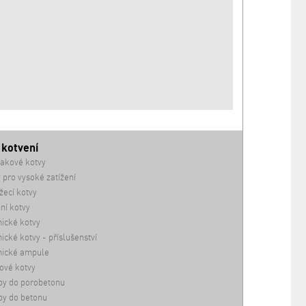
 kotvení
akové kotvy
 pro vysoké zatížení
ecí kotvy
ní kotvy
ické kotvy
cké kotvy - příslušenství
ické ampule
ové kotvy
by do porobetonu
by do betonu