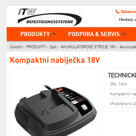
Zákaznic
PRODUKTY
PODPORA & SERVIS
Úvodní
PRODUKTY
Spit
AKUMULÁTOROVÉ STROJE 18V
Akumulát
Kompaktní nabíječka 18V
TECHNICKÉ
Obj. číslo
Kompaktní nab
Vhodné pro 2A