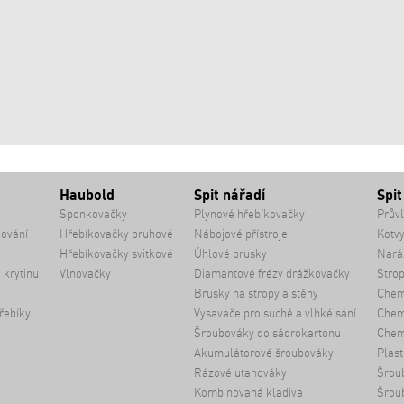
Haubold
Spit nářadí
Spit
Sponkovačky
Plynové hřebíkovačky
Průvl
kování
Hřebíkovačky pruhové
Nábojové přístroje
Kotvy
Hřebíkovačky svitkové
Úhlové brusky
Naráž
 krytinu
Vlnovačky
Diamantové frézy drážkovačky
Strop
Brusky na stropy a stěny
Chem
řebíky
Vysavače pro suché a vlhké sání
Chemi
Šroubováky do sádrokartonu
Chem
Akumulátorové šroubováky
Plast
Rázové utahováky
Šrou
Kombinovaná kladiva
Šrou