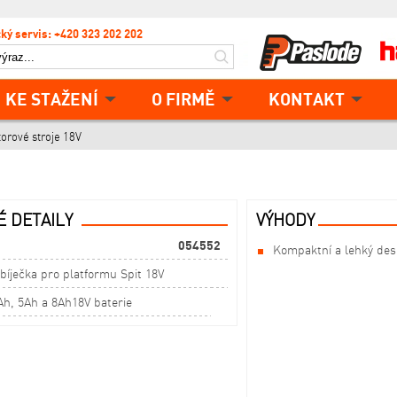
ký servis: +420 323 202 202
KE STAŽENÍ
O FIRMĚ
KONTAKT
orové stroje 18V
 DETAILY
VÝHODY
054552
Kompaktní a lehký des
íječka pro platformu Spit 18V
h, 5Ah a 8Ah18V baterie